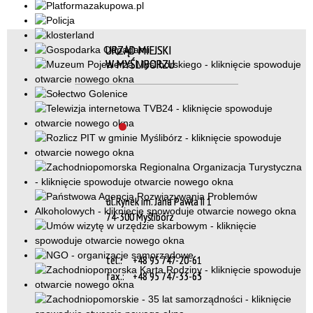
URZĄD MIEJSKI
W MYŚLIBORZU
ul.Rynek im. Jana Pawła II 1
74-300 Myślibórz
tel.:
+48 95 747-20-61
fax.:
+48 95 747-33-63